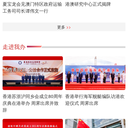
夏宝龙会见澳门特区政府运输
港澳研究中心正式揭牌
工务司司长谭伟文一行
更多
>>
走进我办
香港举行海军舰艇编队访港欢
香港苏浙沪同乡会成立80周年
迎仪式 周霁出席
庆典在港举办 周霁出席并致
辞