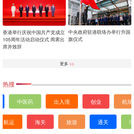
中央政府驻港联络办举行升国
香港举行庆祝中国共产党成立
旗仪式
105周年活动启动仪式 周霁出
席并致辞
更多
>>
热搜
中医药
出入境
创业
机场
航运
海关
旅游
通关
理