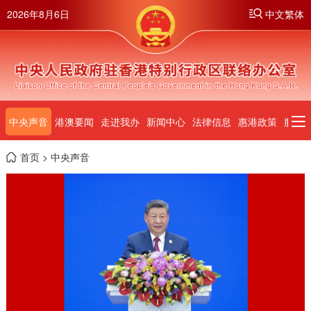
2026年8月6日
中文繁体
页
中央声音
港澳要闻
走进我办
新闻中心
法律信息
惠港政策
服务
首页
> 中央声音