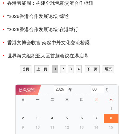
香港氢能周：构建全球氢能交流合作枢纽
“2026香港合作发展论坛”综述
“2026香港合作发展论坛”在港举行
香港文博会收官 架起中外文化交流桥梁
世界海关组织亚太区首脑会议在港启幕
首页
上一页
1
2
3
4
下一页
尾页
年
月
日
一
二
三
四
五
六
1
2
3
4
5
6
7
8
9
10
11
12
13
14
15