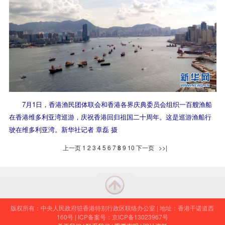
7月1日，香港渔民团体联会和香港各界庆典委员会组织一百艘渔船
在香港维多利亚湾巡游，庆祝香港回归祖国二十周年。这是巡游渔船行
驶在维多利亚湾。新华社记者 章磊 摄
上一页
1
2
3
4
5
6
7
8
9
10
下一页
>>|
版权所有：中央人民政府驻香港特别行政区联络办公室 | 地址：香港干诺道西
160号 | ICP备案号：京ICP备13023967号