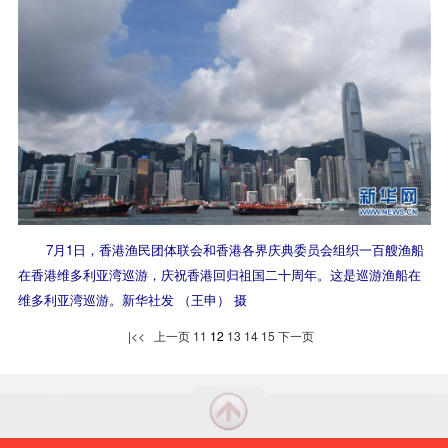
7月1日，香港渔民团体联会和香港各界庆典委员会组织一百艘渔船
在香港维多利亚湾巡游，庆祝香港回归祖国二十周年。这是巡游渔船在
维多利亚湾巡游。新华社发 （王申） 摄
|<<
上一页
11
12
13
14
15
下一页