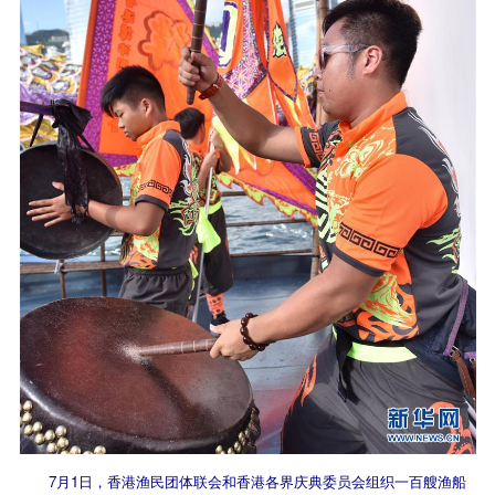
7月1日，香港渔民团体联会和香港各界庆典委员会组织一百艘渔船