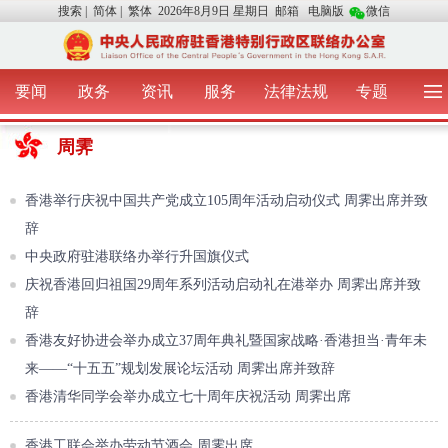
搜索
|
简体
|
繁体
2026年8月9日 星期日
邮箱
电脑版
微信
要闻
政务
资讯
服务
法律法规
专题
首 页
图 片
视 频
中央声音
周霁
我办动态
两地交流
粤港澳大湾区
青年学生之友
涉台事务
香港在线
香港故事
媒体言论
香港举行庆祝中国共产党成立105周年活动启动仪式 周霁出席并致
办证指引
辞
中央政府驻港联络办举行升国旗仪式
庆祝香港回归祖国29周年系列活动启动礼在港举办 周霁出席并致
辞
香港友好协进会举办成立37周年典礼暨国家战略·香港担当·青年未
来——“十五五”规划发展论坛活动 周霁出席并致辞
香港清华同学会举办成立七十周年庆祝活动 周霁出席
香港工联会举办劳动节酒会 周霁出席