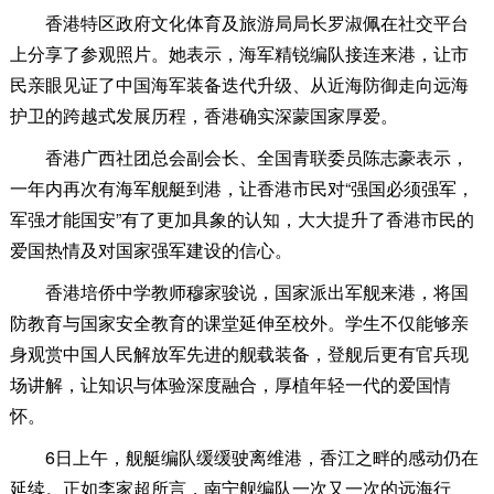
香港特区政府文化体育及旅游局局长罗淑佩在社交平台
上分享了参观照片。她表示，海军精锐编队接连来港，让市
民亲眼见证了中国海军装备迭代升级、从近海防御走向远海
护卫的跨越式发展历程，香港确实深蒙国家厚爱。
香港广西社团总会副会长、全国青联委员陈志豪表示，
一年内再次有海军舰艇到港，让香港市民对“强国必须强军，
军强才能国安”有了更加具象的认知，大大提升了香港市民的
爱国热情及对国家强军建设的信心。
香港培侨中学教师穆家骏说，国家派出军舰来港，将国
防教育与国家安全教育的课堂延伸至校外。学生不仅能够亲
身观赏中国人民解放军先进的舰载装备，登舰后更有官兵现
场讲解，让知识与体验深度融合，厚植年轻一代的爱国情
怀。
6日上午，舰艇编队缓缓驶离维港，香江之畔的感动仍在
延续。正如李家超所言，南宁舰编队一次又一次的远海行