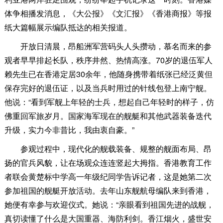
体争相播发消息，《大公报》《文汇报》《香港商报》等报
纸大篇幅展示编队抵达的相关报道。
开放日清晨，昂船洲军营码头人头攒动，慕名而来的参
观者早早排起长队，秩序井然、热情高涨。70岁的退伍军人
赖先生已在香港定居30余年，他随身携带着纸张已经泛黄但
保存完好的退伍证，以及当兵时用过的针线包登上南宁舰。
他说：“看到军舰上年轻的士兵，想起自己年轻时的样子，仿
佛重回军旅岁月。国家海军现在的舰艇和其他武器装备迭代
升级，实力今非昔比，我由衷自豪。”
参观过程中，现代化的舰载装备、规整的舰面布局、昂
扬的官兵风貌，让在场观众连连竖起大拇指。香港教育工作
者联会黄楚标中学高一年级纪同学告诉记者，这是她第二次
参加祖国的舰艇开放活动。去年山东舰航母编队来到香港，
她便有幸参与欢迎仪式。她说：“亲眼看到祖国先进的战舰，
真切读懂了什么是大国重器、海防利剑。香江烟火，盛世安