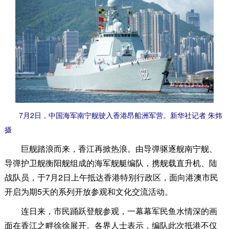
7月2日，中国海军南宁舰驶入香港昂船洲军营。新华社记者 朱炜
摄
巨舰踏浪而来，香江再掀热浪。由导弹驱逐舰南宁舰、
导弹护卫舰衡阳舰组成的海军舰艇编队，携舰载直升机、陆
战队员，于7月2日上午抵达香港特别行政区，面向港澳市民
开启为期5天的系列开放参观和文化交流活动。
连日来，市民踊跃登舰参观，一幕幕军民鱼水情深的画
面在香江之畔徐徐展开。各界人士表示，编队此次抵港不仅