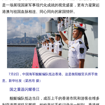
是一场展现国家军事现代化成就的视觉盛宴，更有力凝聚起
港澳与祖国血脉相连、同心同向的家国情怀。
7月2日，中国海军舰艇编队抵达香港。这是衡阳舰官兵挥手致
意。新华社发（梁杰培 摄）
国之重器闪耀香江
舰艇编队抵达当日，成百上千的香港市民和游客在维多
利亚港两岸驻足围观，纷纷举起手机记录这一时刻。香港媒