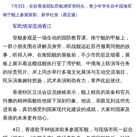
7月3日，在驻香港部队昂船洲军营码头，青少年学生在中国海军
南宁舰上参观留影。新华社发（易定摄）
军民情深流淌香江
登舰参观是一场生动的国防教育课。南宁舰的甲板上，
一群小朋友围在讲解员身旁，听战舰远赴苏丹撤离同胞的故
事，听得入神。在衡阳舰的展板前，不少市民驻足细看，展
板上展示着这艘战舰执行亚丁湾护航、中俄海上联演等任务
的珍贵照片。岸上同步举行多项文化展演与互动交流项目，
民乐演奏婉转悠扬，武术表演刚劲有力，掌声此起彼伏。
香港特区立法会议员姚铭表示，舰上精良的装备和官兵
抖擞的精神面貌给他留下深刻印象。他说，亲眼见到这些先
进装备，真切感受到国家现代化建设的成就，大家对国家及
香港的未来更有信心。
4日，香港歌手钟镇涛前来参观军舰，与现场市民一起合