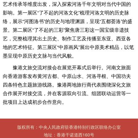
艺术传承等维度出发，深入探索河洛千年文明对当代中国的
影响。第一展区“了不起的河洛文化”梳理河洛文明的历史脉
络，展示“河图洛书”的历史与地理渊源，呈现“五都荟洛”的盛
景。第二展区“了不起的三彩”聚焦唐三彩这一国宝级非遗技
艺，完整梳理其出土历史、制作工艺及传播至东亚、西亚各
地的艺术特征。第三展区“中原画风”展出中原美术精品，以笔
墨呈现中原历史文脉与当代风貌。
豫港文旅交流对接会在展览开幕式后举行。河南文旅面
向香港游客发布黄河古都、中原山水、河洛寻根、中国功夫
四条特色主题旅游线路。豫港两地旅行商代表围绕深化文旅
合作展开对接交流，并在客源双向引流、组团联动运营等一
批项目上达成初步合作意向。
版权所有：中央人民政府驻香港特别行政区联络办公室
地址：香港干诺道西160号