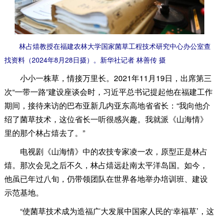
林占熺教授在福建农林大学国家菌草工程技术研究中心办公室查
找资料（2024年8月28日摄）。新华社记者 林善传 摄
小小一株草，情接万里长。2021年11月19日，出席第三
次“一带一路”建设座谈会时，习近平总书记提起他在福建工作
期间，接待来访的巴布亚新几内亚东高地省省长：“我向他介
绍了菌草技术，这位省长一听很感兴趣。我就派《山海情》
里的那个林占熺去了。”
电视剧《山海情》中的农技专家凌一农，原型正是林占
熺。那次会见之后不久，林占熺远赴南太平洋岛国。如今，
他虽已年过八旬，仍带领团队在世界各地举办培训班、建设
示范基地。
“使菌草技术成为造福广大发展中国家人民的‘幸福草’，这