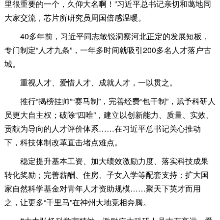
里很重要的一个，久仰大名啊！”习近平总书记亲切和蔼地同
大家交流，芯片所研究员周国倍感温暖。
40多年前，习近平同志敏锐洞察河北正定的发展短板，
专门制定“人才九条”，一年多时间就吸引200多名人才落户古
城。
重视人才、爱惜人才、成就人才，一以贯之。
推行“揭榜挂帅”“赛马制”，完善经费“包干制”，赋予科研人
员更大自主权；破除“四唯”，建立以创新能力、质量、实效、
贡献为导向的人才评价体系……在习近平总书记关心推动
下，科技体制改革直击堵点难点。
稳定提升基本工资、加大绩效激励力度、落实科技成果
转化奖励；完善薪酬、住房、子女入学等配套支持；扩大国
家自然科学基金对青年人才资助规模……聚天下英才而用
之，让更多“千里马”在神州大地竞相奔腾。