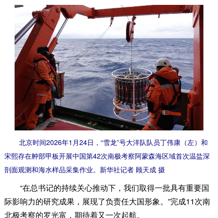
北京时间2026年1月24日，“雪龙”号大洋队队员丁伟康（左）和
宋熙存在舯部甲板开展中国第42次南极考察阿蒙森海区域首次温盐深
剖面观测和海水样品采集作业。新华社记者 顾天成 摄
“在总书记的持续关心推动下，我们取得一批具有重要国
际影响力的研究成果，展现了负责任大国形象。”完成11次南
北极考察的罗光富，期待着又一次起航。