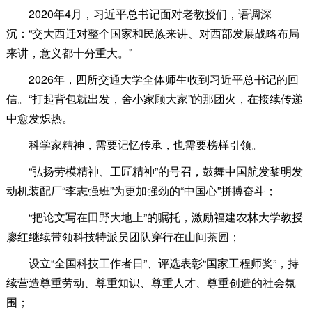
2020年4月，习近平总书记面对老教授们，语调深
沉：“交大西迁对整个国家和民族来讲、对西部发展战略布局
来讲，意义都十分重大。”
2026年，四所交通大学全体师生收到习近平总书记的回
信。“打起背包就出发，舍小家顾大家”的那团火，在接续传递
中愈发炽热。
科学家精神，需要记忆传承，也需要榜样引领。
“弘扬劳模精神、工匠精神”的号召，鼓舞中国航发黎明发
动机装配厂“李志强班”为更加强劲的“中国心”拼搏奋斗；
“把论文写在田野大地上”的嘱托，激励福建农林大学教授
廖红继续带领科技特派员团队穿行在山间茶园；
设立“全国科技工作者日”、评选表彰“国家工程师奖”，持
续营造尊重劳动、尊重知识、尊重人才、尊重创造的社会氛
围；