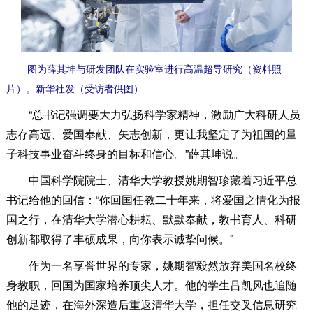
图为薛其坤与研发团队在实验室进行高温超导研究（资料照
片）。新华社发（受访者供图）
“总书记强调要大力弘扬科学家精神，激励广大科研人员
志存高远、爱国奉献、矢志创新，更让我坚定了为祖国的量
子科技事业奋斗终身的目标和信心。”薛其坤说。
中国科学院院士、清华大学教授姚期智珍藏着习近平总
书记给他的回信：“你回国任教二十年来，将爱国之情化为报
国之行，在清华大学潜心耕耘、默默奉献，教书育人、科研
创新都取得了丰硕成果，向你表示诚挚问候。”
作为一名享誉世界的专家，姚期智毅然放弃美国名校终
身教职，回国为国家培养顶尖人才。他的学生吕凯风也追随
他的足迹，在海外深造后重返清华大学，担任交叉信息研究