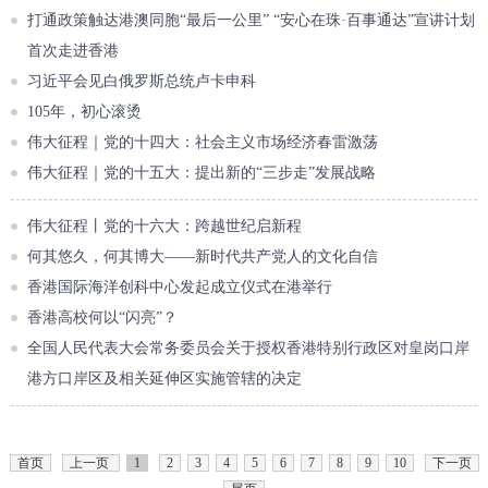
打通政策触达港澳同胞“最后一公里” “安心在珠·百事通达”宣讲计划
首次走进香港
习近平会见白俄罗斯总统卢卡申科
105年，初心滚烫
伟大征程｜党的十四大：社会主义市场经济春雷激荡
伟大征程｜党的十五大：提出新的“三步走”发展战略
伟大征程丨党的十六大：跨越世纪启新程
何其悠久，何其博大——新时代共产党人的文化自信
香港国际海洋创科中心发起成立仪式在港举行
香港高校何以“闪亮”？
全国人民代表大会常务委员会关于授权香港特别行政区对皇岗口岸
港方口岸区及相关延伸区实施管辖的决定
首页
上一页
1
2
3
4
5
6
7
8
9
10
下一页