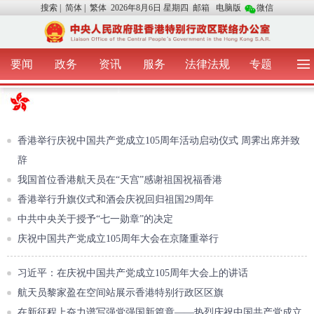
搜索
|
简体
|
繁体
2026年8月6日 星期四
邮箱
电脑版
微信
要闻
政务
资讯
服务
法律法规
专题
首 页
图 片
视 频
中央声音
我办动态
两地交流
粤港澳大湾区
青年学生之友
涉台事务
香港在线
香港故事
媒体言论
香港举行庆祝中国共产党成立105周年活动启动仪式 周霁出席并致
办证指引
辞
我国首位香港航天员在“天宫”感谢祖国祝福香港
香港举行升旗仪式和酒会庆祝回归祖国29周年
中共中央关于授予“七一勋章”的决定
庆祝中国共产党成立105周年大会在京隆重举行
习近平：在庆祝中国共产党成立105周年大会上的讲话
航天员黎家盈在空间站展示香港特别行政区区旗
在新征程上奋力谱写强党强国新篇章——热烈庆祝中国共产党成立