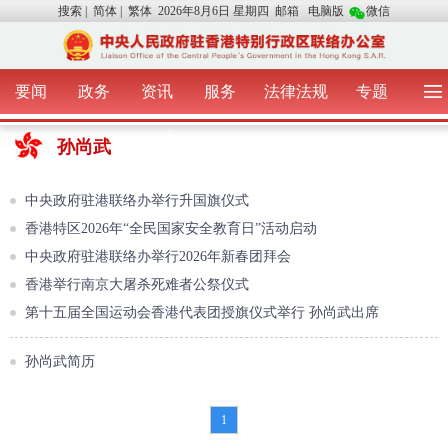
搜索
|
简体
|
繁体
2026年8月6日 星期四
邮箱
电脑版
微信
要闻
政务
资讯
服务
法律法规
专题
首 页
图 片
视 频
中央声音
孙尚武
我办动态
两地交流
粤港澳大湾区
青年学生之友
涉台事务
香港在线
香港故事
媒体言论
中央政府驻港联络办举行升国旗仪式
办证指引
香港特区2026年“全民国家安全教育日”活动启动
中央政府驻港联络办举行2026年新春团拜会
香港举行南京大屠杀死难者公祭仪式
第十五届全国运动会香港代表团授旗仪式举行 孙尚武出席
孙尚武简历
1