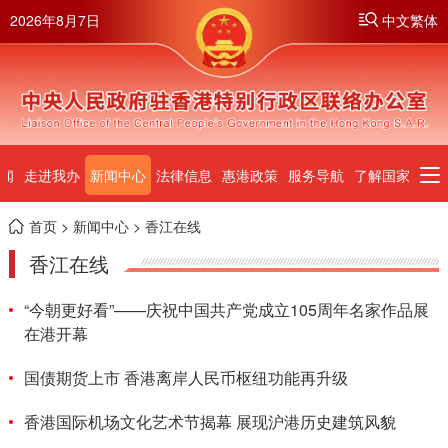
2026年8月7日
中文繁体
闻
走进我办
新闻中心
法律信息
惠港政策
服务导航
了解国家
首页
>
新闻中心
> 香江在线
香江在线
“今朝更好看”——庆祝中国共产党成立105周年名家作品展
在港开幕
国债期货上市 香港离岸人民币枢纽功能再升级
香港国际机场文化艺术节揭幕 展现沪港历史建筑风貌