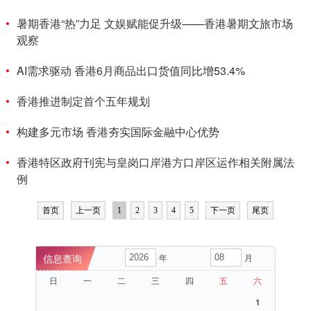
暑期香港“热”力足 文娱赋能促升级——香港暑期文旅市场
观察
AI需求驱动 香港6月商品出口货值同比增53.4%
香港推进制定首个五年规划
构建多元市场 香港夯实国际金融中心优势
香港特区政府刊宪与皇岗口岸港方口岸区运作相关附属法
例
首页
上一页
1
2
3
4
5
下一页
尾页
年
月
日
一
二
三
四
五
六
1