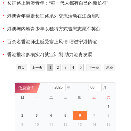
长征路上港澳青年：“每一代人都有自己的新长征”
港澳青年重走长征路系列交流活动在江西启动
港澳与内地青少年以独特方式告慰志愿军英烈
百余名香港师生感受塞上风情 增进宁港情谊
香港推出多项实习就业计划 助力港青发展
首页
上一页
1
2
3
4
5
下一页
尾页
年
月
日
一
二
三
四
五
六
1
2
3
4
5
6
7
8
9
10
11
12
13
14
15