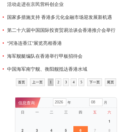
活动走进在京民营科创企业
国家多措施支持 香港多元化金融市场迎发展新机遇
第二十六届中国国际投资贸易洽谈会香港推介会举行
“河洛连香江”展览亮相香港
海军舰艇编队在香港举行甲板招待会
中国海军南宁舰、衡阳舰抵达香港水域
首页
上一页
1
2
3
4
5
下一页
尾页
年
月
日
一
二
三
四
五
六
1
2
3
4
5
6
7
8