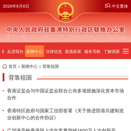
2026年8月6日
中文繁体
闻
走进我办
新闻中心
法律信息
惠港政策
服务导航
了解国家
首页
>
新闻中心
> 背靠祖国
背靠祖国
香港证监会与中国证监会联合公布多项措施深化资本市场
合作
香港特区政府与国家工信部签署《关于推进部港共建制造
业创新中心的合作协议》
广深港高铁香港段上半年客量突破1600万人次创新高