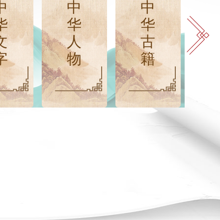
中
中
中
华
华
华
文
人
古
字
物
籍