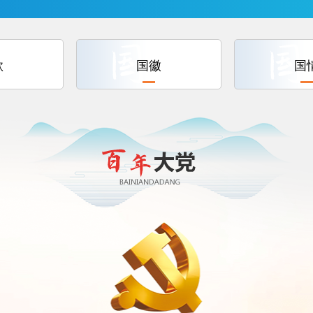
歌
国徽
国