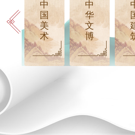
中
中
中
国
国
华
音
美
文
乐
术
博