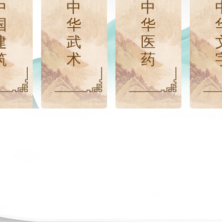
中
中
中
国
华
华
建
武
医
筑
术
药