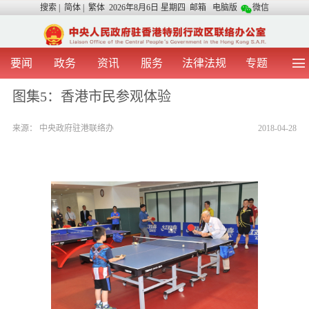
搜索
|
简体
|
繁体
2026年8月6日 星期四
邮箱
电脑版
微信
要闻
政务
资讯
服务
法律法规
专题
首 页
图 片
视 频
中央声音
图集5：香港市民参观体验
我办动态
两地交流
粤港澳大湾区
青年学生之友
来源：
中央政府驻港联络办
2018-04-28
涉台事务
香港在线
香港故事
媒体言论
办证指引