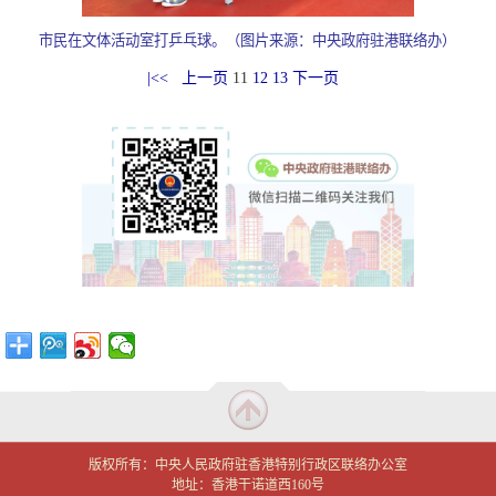
市民在文体活动室打乒乓球。（图片来源：中央政府驻港联络办）
|<<
上一页
11
12
13
下一页
版权所有：中央人民政府驻香港特别行政区联络办公室
地址：香港干诺道西160号