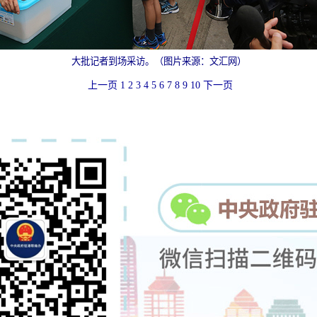
大批记者到场采访。（图片来源：文汇网）
上一页
1
2
3
4
5
6
7
8
9
10
下一页