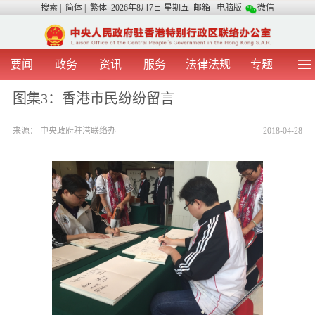
搜索
|
简体
|
繁体
2026年8月7日 星期五
邮箱
电脑版
微信
要闻
政务
资讯
服务
法律法规
专题
首 页
图 片
视 频
中央声音
图集3：香港市民纷纷留言
我办动态
两地交流
粤港澳大湾区
青年学生之友
来源：
中央政府驻港联络办
2018-04-28
涉台事务
香港在线
香港故事
媒体言论
办证指引