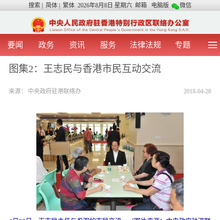
搜索
|
简体
|
繁体
2026年8月8日 星期六
邮箱
电脑版
微信
要闻
政务
资讯
服务
法律法规
专题
首 页
图 片
视 频
中央声音
图集2：王志民与香港市民互动交流
我办动态
两地交流
粤港澳大湾区
青年学生之友
来源：
中央政府驻港联络办
2018-04-28
涉台事务
香港在线
香港故事
媒体言论
办证指引