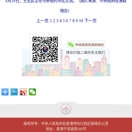
4月28日，
王志民主任与参观的市民交流。（图片来源：中央政府驻港联
络办）
上一页
1
2
3
4
5
6
7
8
9
10
下一页
版权所有：中央人民政府驻香港特别行政区联络办公室
地址：香港干诺道西160号