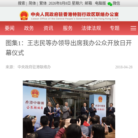
搜索
|
简体
|
繁体
2026年8月8日 星期六
邮箱
电脑版
微信
要闻
政务
资讯
服务
法律法规
专题
首 页
图 片
视 频
中央声音
图集1：王志民等办领导出席我办公众开放日开
我办动态
两地交流
粤港澳大湾区
青年学生之友
幕仪式
涉台事务
香港在线
香港故事
媒体言论
办证指引
来源：
中央政府驻港联络办
2018-04-28