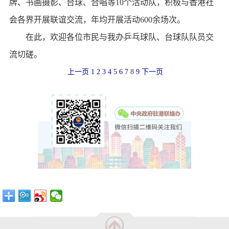
牌、书画摄影、台球、合唱等10个活动队，积极与香港社
会各界开展联谊交流，年均开展活动600余场次。
在此，欢迎各位市民与我办乒乓球队、台球队队员交
流切磋。
上一页
1
2
3
4
5
6
7
8
9
下一页