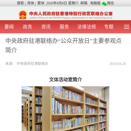
搜索
|
简体
|
繁体
2026年8月8日 星期六
邮箱
电脑版
微信
要闻
政务
资讯
服务
法律法规
专题
首 页
图 片
视 频
中央声音
中央政府驻港联络办“公众开放日”主要参观点
我办动态
两地交流
粤港澳大湾区
青年学生之友
简介
涉台事务
香港在线
香港故事
媒体言论
办证指引
来源：
中央政府驻港联络办
2018-04-28
文体活动室简介