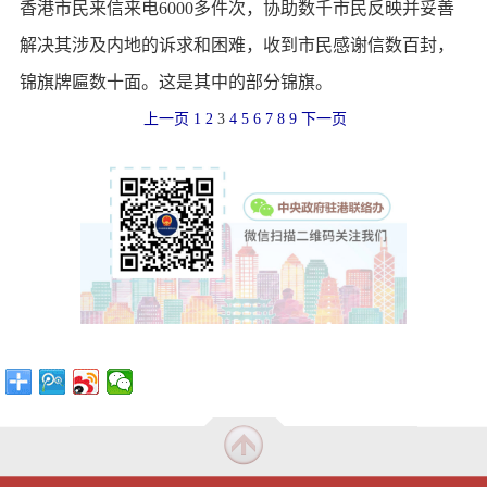
香港市民来信来电6000多件次，协助数千市民反映并妥善
解决其涉及内地的诉求和困难，收到市民感谢信数百封，
锦旗牌匾数十面。这是其中的部分锦旗。
上一页
1
2
3
4
5
6
7
8
9
下一页