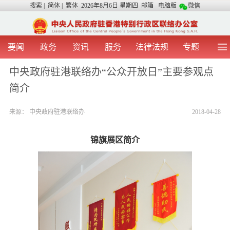
搜索
|
简体
|
繁体
2026年8月6日 星期四
邮箱
电脑版
微信
要闻
政务
资讯
服务
法律法规
专题
首 页
图 片
视 频
中央声音
中央政府驻港联络办“公众开放日”主要参观点
我办动态
两地交流
粤港澳大湾区
青年学生之友
简介
涉台事务
香港在线
香港故事
媒体言论
办证指引
来源：
中央政府驻港联络办
2018-04-28
锦旗展区简介