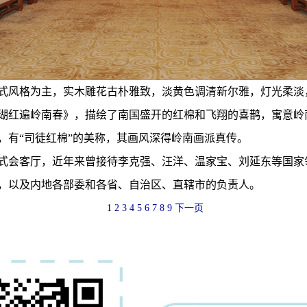
风格为主，实木雕花古朴雅致，淡黄色调清新尔雅，灯光柔淡
瑚红遍岭南春》，描绘了南国盛开的红棉和飞翔的喜鹊，寓意岭
，有“司徒红棉”的美称，其画风深得岭南画派真传。
会客厅，近年来曾接待李克强、汪洋、温家宝、刘延东等国家
，以及内地各部委和各省、自治区、直辖市的负责人。
1
2
3
4
5
6
7
8
9
下一页