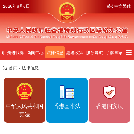
2026年8月6日
中文繁体
闻
走进我办
新闻中心
法律信息
惠港政策
服务导航
了解国家
首页
> 法律信息
中华人民共和国
香港基本法
香港国安法
宪法