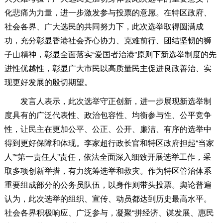
化悲痛为力量，进一步激发参与投票的意愿。在特区政府、
社会各界、广大选民的共同努力下，此次选举取得圆满成
功，充分彰显香港社会齐心协力、克难前行、团结坚韧的狮
子山精神，彰显全面落实“爱国者治港”原则下新选举制度的先
进性优越性，彰显广大市民以高质量民主促进良政善治、实
现更好发展的殷切期望。
发言人表示，此次选举守正创新，进一步展现新选举制
度具有的广泛代表性、政治包容性、均衡参与性、公平竞争
性，让民主在更加公平、公正、公开、廉洁、有序的选举中
得到更好保障和体现。李家超行政长官和特区政府担起“当家
人”“第一责任人”责任，依法全面深入细致开展选举工作，采
取多项创新举措，有力统筹选举和救灾。作为特区管治体系
重要组成部分的公务员队伍，以身作则带头投票。舆论普遍
认为，此次选举的组织、宣传、动员都达到历史最高水平。
社会各界积极响应、广泛参与，凝聚“拼经济、谋发展、惠民