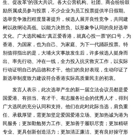
生、促改革”的强大共识。各大公营机构、社团、商会纷纷鼓
励所属成员参与投票，不少企业为员工投票提供半日假期。
选举竞争激烈程度显著提升，候选人展开良性竞争，共同建
树以政纲论高低、以能力决胜负、以形象争认同的良好选举
文化。广大选民喊出“真正爱香港，就真心投一票”的口号，为
香港、为国家，也为自己、为家庭、为下一代踊跃投票。特
别值得指出的是，大埔火灾事故发生后，许多候选人挺身而
出、率先行动、冲在一线，全力投入抗灾救灾工作，以实际
行动证明自己的品德和才干。他们的良好表现，生动印证了
新选举制度致力建设符合香港实际高质量民主的初衷。
发言人表示，此次选举产生的新一届立法会议员都是爱
国爱港、有担当、有才干、有志服务社会的优秀人才，得到
广大选民的充分认同和支持。他们在此时此际当选，肩负重
任、承载厚望，需更加坚定爱国爱港立场、更加热诚为港为
民服务；更加勤勉努力工作、更加善于履职尽责；更加精研
专业、更具创新创造活力；更加清正廉洁、更有良好操守形