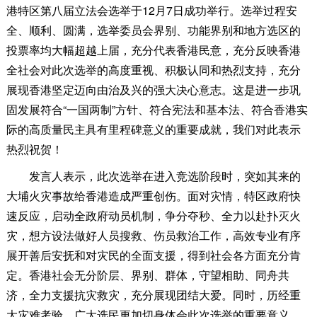
港特区第八届立法会选举于12月7日成功举行。选举过程安
全、顺利、圆满，选举委员会界别、功能界别和地方选区的
投票率均大幅超越上届，充分代表香港民意，充分反映香港
全社会对此次选举的高度重视、积极认同和热烈支持，充分
展现香港坚定迈向由治及兴的强大决心意志。这是进一步巩
固发展符合“一国两制”方针、符合宪法和基本法、符合香港实
际的高质量民主具有里程碑意义的重要成就，我们对此表示
热烈祝贺！
发言人表示，此次选举在进入竞选阶段时，突如其来的
大埔火灾事故给香港造成严重创伤。面对灾情，特区政府快
速反应，启动全政府动员机制，争分夺秒、全力以赴扑灭火
灾，想方设法做好人员搜救、伤员救治工作，高效专业有序
展开善后安抚和对灾民的全面支援，得到社会各方面充分肯
定。香港社会无分阶层、界别、群体，守望相助、同舟共
济，全力支援抗灾救灾，充分展现团结大爱。同时，历经重
大灾难考验，广大选民更加切身体会此次选举的重要意义，